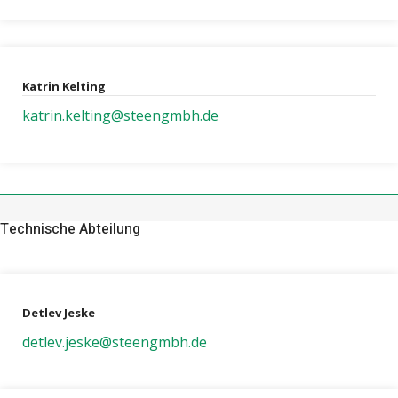
Katrin Kelting
katrin.kelting@steengmbh.de
Technische Abteilung
Detlev Jeske
detlev.jeske@steengmbh.de